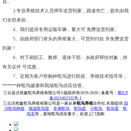
旨。
3.专业养殖技术人员押车送货到家，路途伤亡，损失由我
们全部承担。
4、我们提供专用运输车辆，量大可 免费送货到家。
5、由政府部门牵头的养殖量大，可货到付款 并免费送货
到家！
6、对下岗职工、教师、退休干部、乡政府帮扶对象，持
有关证件 可优惠 。
7、定期为客户所购种鸵鸟进行防疫、养殖技术指导等，
******种鸵鸟健康和我场鸵鸟供应信誉。
三台县沃然鑫鸵鸟养殖有限公司
©版权所有2019-2020 | 备案号：
蜀ICP
备2021002332号-1
三台沃然鑫鸵鸟养殖有限公司是一家从事
鸵鸟养殖
合作社,长期提供:
四
川鸵鸟种苗
、
脱温鸵鸟苗
、
非洲鸵鸟
、
鸵鸟苗
、
小鸵鸟
、
鸵鸟蛋
、
鸵
鸟毛
等，基地鸵鸟供应量大，欢迎上门选购