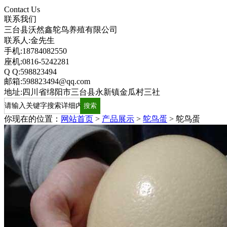
Contact Us
联系我们
三台县沃然鑫鸵鸟养殖有限公司
联系人:金先生
手机:18784082550
座机:0816-5242281
Q Q:598823494
邮箱:598823494@qq.com
地址:四川省绵阳市三台县永新镇金瓜村三社
你现在的位置：
网站首页
>
产品展示
>
鸵鸟蛋
>
鸵鸟蛋