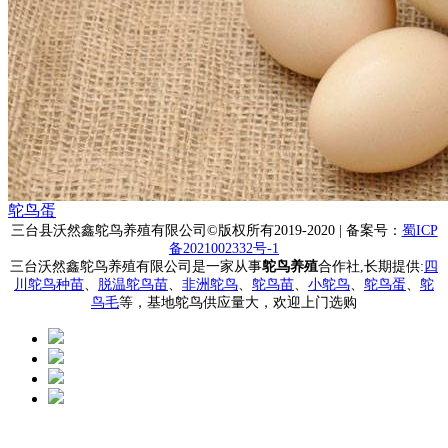
鸵鸟蛋
三台县沃然鑫鸵鸟养殖有限公司
©版权所有2019-2020 | 备案号：
蜀ICP
备2021002332号-1
三台沃然鑫鸵鸟养殖有限公司是一家从事
鸵鸟养殖
合作社,长期提供:
四
川鸵鸟种苗
、
脱温鸵鸟苗
、
非洲鸵鸟
、
鸵鸟苗
、
小鸵鸟
、
鸵鸟蛋
、
鸵
鸟毛
等，基地鸵鸟供应量大，欢迎上门选购