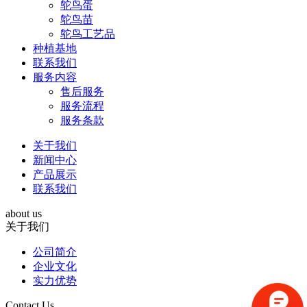
鸵鸟蛋
鸵鸟苗
鸵鸟工艺品
种植基地
联系我们
服务内容
售后服务
服务流程
服务条款
关于我们
新闻中心
产品展示
联系我们
about us
关于我们
公司简介
企业文化
实力优势
Contact Us